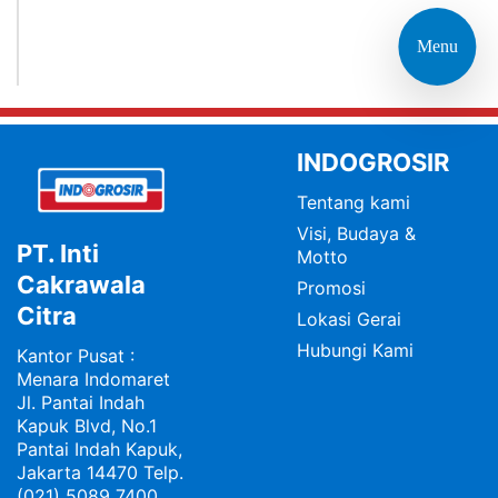
Menu
INDOGROSIR
Tentang kami
Visi, Budaya &
PT. Inti
Motto
Cakrawala
Promosi
Citra
Lokasi Gerai
Hubungi Kami
Kantor Pusat :
Menara Indomaret
Jl. Pantai Indah
Kapuk Blvd, No.1
Pantai Indah Kapuk,
Jakarta 14470 Telp.
(021) 5089 7400