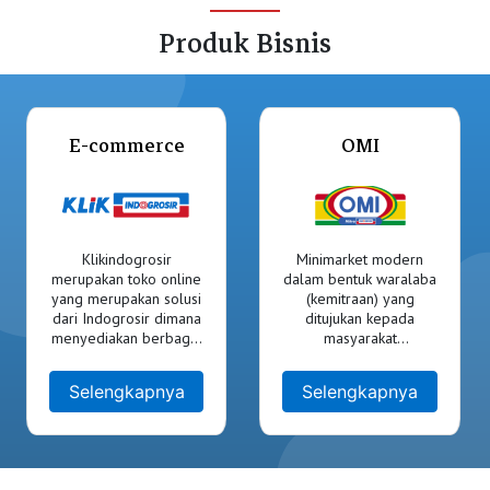
Produk Bisnis
E-commerce
OMI
Klikindogrosir
Minimarket modern
merupakan toko online
dalam bentuk waralaba
yang merupakan solusi
(kemitraan) yang
dari Indogrosir dimana
ditujukan kepada
menyediakan berbagai
masyarakat
macam produk dalam
(koperasi,badan usaha,
satu situs untuk
perorangan dan
Selengkapnya
Selengkapnya
memenuhi kebutuhan
member). Sistem
para member.
kemitraan dirancang
sederhana,ekonomis
serta jaminan pasokan
barang dagangan,